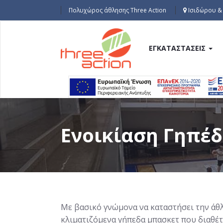
Παράκαμψη
Πολυχώρος άθλησης Three Action
Ισιδώρου & 
προς
το
κυρίως
Κεντρική
περιεχόμενο
ΕΓΚΑΤΑΣΤΆΣΕΙΣ
πλοήγηση
Ενοικίαση Γηπέ
Με βασικό γνώμονα να καταστήσει την άθλ
κλιματιζόμενα γήπεδα μπασκετ που διαθέτε