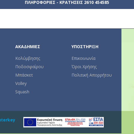
ΠΛΗΡΟΦΟΡΊΕΣ - ΚΡΑΤΉΣΕΙΣ 2610 454585
ΑΚΑΔΗΜΊΕΣ
ΥΠΟΣΤΉΡΙΞΗ
Κολύμβησης
Επικοινωνία
Ποδοσφαίρου
Όροι Χρήσης
Μπάσκετ
Πολιτική Απορρήτου
Volley
Squash
uterkey