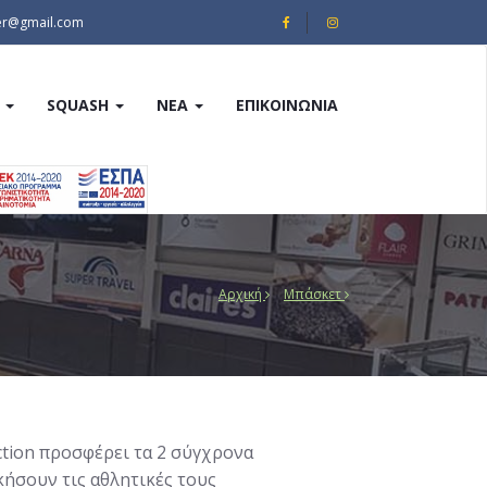
er@gmail.com
Y
SQUASH
ΝΈΑ
ΕΠΙΚΟΙΝΩΝΊΑ
Αρχική
Μπάσκετ
ction προσφέρει τα 2 σύγχρονα
κήσουν τις αθλητικές τους