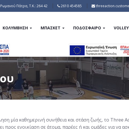
Ρωμανού Πάτρα, Τ.Κ.: 264 42
2610 454585
threeaction.custom
ΚΟΛΎΜΒΗΣΗ
ΜΠΆΣΚΕΤ
ΠΟΔΌΣΦΑΙΡΟ
VOLLE
δου
Breadcrumb
ηση μία καθημερινή συνήθεια και στάση ζωής, το Three A
ι προς ενοικίαση σε άτομα, παρέες ή και ομάδες για να ασ